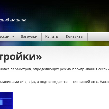
айнд машина
ессии
Загрузки
Купить
Контакты
тройки»
ановка параметров, определяющих режим проигрывания сессий 
клавишами «↑», «↓», а подтверждается — клавишей «►». Нажа