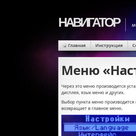
НАВИГАТОР
м
Главная
Инструкция
С
Меню «Нас
Через это меню производится уст
дисплея, язык меню и других.
Выбор пункта меню производится 
возвращает в главное меню.