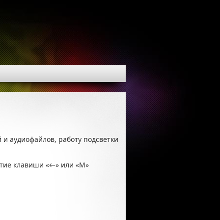
и аудиофайлов, работу подсветки
тие клавиши «←» или «M»