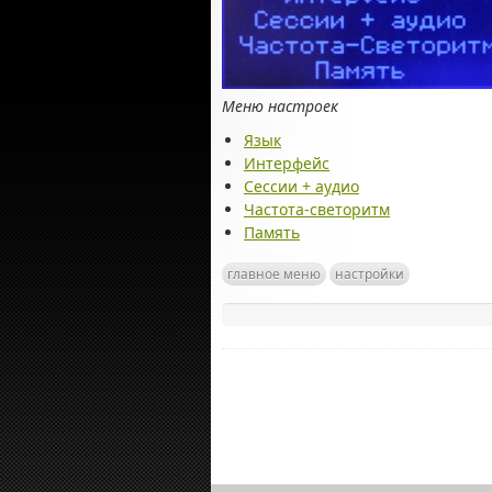
Меню настроек
Язык
Интерфейс
Сессии + аудио
Частота-светоритм
Память
главное меню
настройки